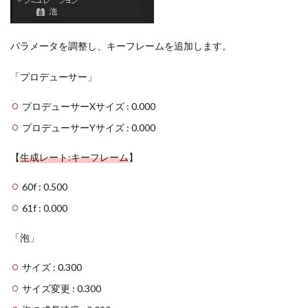
速ボ
ック
スブ
パラメータを調整し、キーフレームを追加します。
ラ
ー」
を適
「プロデューサー」
用
5
プロデューサーXサイズ : 0.000
「グ
プロデューサーYサイズ : 0.000
ロ
ー」
を適
【
生成レート:キーフレーム
】
用
60f : 0.500
6
完成
61f : 0.000
7
「泡」
最後
に
サイズ : 0.300
サイズ変更 : 0.300