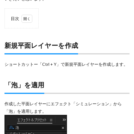
目次
1
新規
平面
レイ
新規平面レイヤーを作成
ヤー
を作
成
ショートカットー「Ctrl + Y」で新規平面レイヤーを作成します。
2
「泡」
を適用
「泡」を適用
3
「エ
コ
作成した平面レイヤーにエフェクト「シミュレーション」から
ー」
「泡」を適用します。
を適
用
4
「高