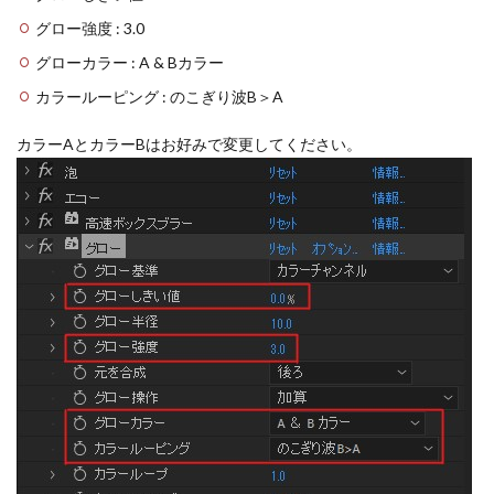
グロー強度 : 3.0
グローカラー : A & Bカラー
カラールーピング : のこぎり波B＞A
カラーAとカラーBはお好みで変更してください。