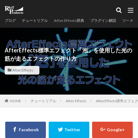
ブログ
チュートリアル
After Effects辞典
プラグイン解説
ツールス
AfterEffects標準エフェクト「泡」を使用した光の
筋が走るエフェクトの作り方
After Effects
HOME
チュートリアル
After Effects
AfterEffects標