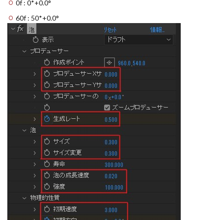
0f : 0*+0.0°
60f : 50*+0.0°