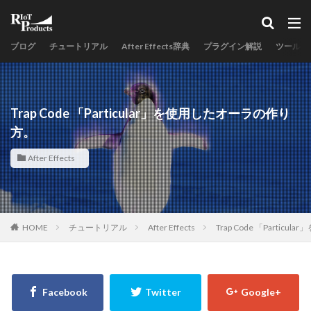
ブログ
チュートリアル
After Effects辞典
プラグイン解説
ツールス
Trap Code 「Particular」を使用したオーラの作り
方。
After Effects
HOME
チュートリアル
After Effects
Trap Code 「Parti