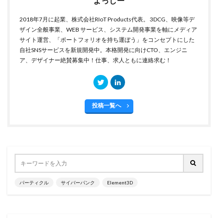
よっしー
2018年7月に起業、株式会社RIoT Products代表。 3DCG、映像等デ
ザイン全般事業、WEB サービス、システム開発事業を軸にメディア
サイト運営、「ポートフォリオを持ち運ぼう」をコンセプトにした
自社SNSサービスを新規開発中。本格開発に向けCTO、エンジニ
ア、デザイナー絶賛募集中！仕事、求人ともに連絡求む！
投稿一覧へ
パーティクル
サイバーパンク
Element3D