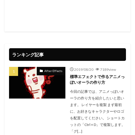
ランキング記事
2019/08/20
7189view
After Effects
標準エフェクトで作るアニメっ
ぽいオーラの作り方
今回の記事では、アニメっぽいオ
ーラの作り方を紹介したいと思い
ます。 レイヤーを複製 まず最初
に、お好きなキャラクターやロゴ
を配置してください。 ショートカ
ットの「Ctrl + D」で複製します。
「グ[…]