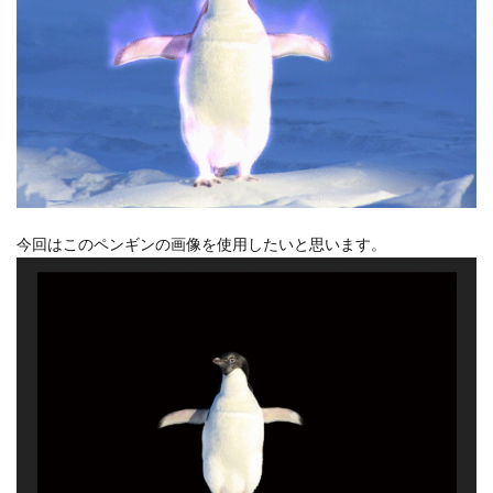
3
「塗
り」
を適
用
4
「高
速ボ
ック
スブ
今回はこのペンギンの画像を使用したいと思います。
ラ
ー」
を適
用
5
「フ
ラク
タル
ノイ
ズ」
を適
用