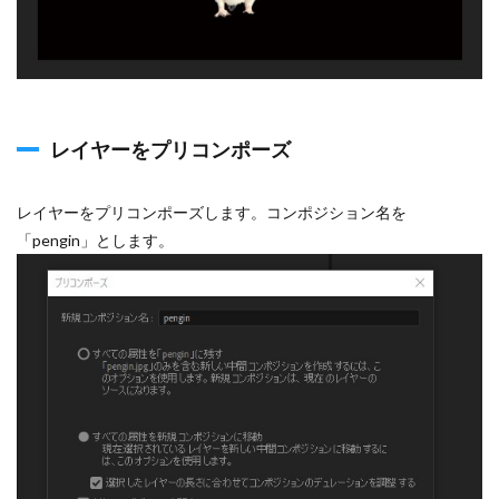
6
「Particular」
を適用
7
「高
レイヤーをプリコンポーズ
速ボ
ック
スブ
ラ
レイヤーをプリコンポーズします。コンポジション名を
ー」
「pengin」とします。
を適
用
8
「CC
Vector
Blur」
を適用
9
完成