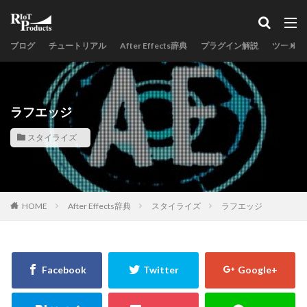
ブログ
チュートリアル
After Effects辞典
プラグイン解説
ツールス
ラフエッジ
スタイライズ
HOME
After Effects辞典
スタイライズ
ラフエッジ