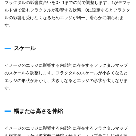
展開
フラクタルの影響度合いを0～1までの間で調整します。1がデフォ
ルト値で最もフラクタルが影響する状態、0に設定するとフラクタ
13
ルの影響を受けなくなるためエッジが均一、滑らかに削られま
サイ
クル
す。
（周
期）
14
スケール
ラン
ダム
シー
イメージのエッジに影響する内部的に存在するフラクタルマップ
ド
のスケールを調整します。フラクタルのスケールが小さくなると
エッジの形状が細かく、大きくなるとエッジの形状が太くなりま
す。
幅または高さを伸縮
イメージのエッジに影響する内部的に存在するフラクタルマップ
を横方向、または縦方向に伸縮させます。＋（プラス）に値を設