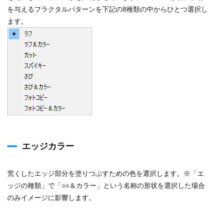
3
を与えるフラクタルパターンを下記の8種類の中からひとつ選択し
縁
ます。
4
エッ
ジの
シャ
ープ
ネス
5
フラ
クタ
ルの
影響
6
エッジカラー
スケ
ール
荒くしたエッジ部分を塗りつぶすための色を選択します。※「エ
7
ッジの種類」で「○○＆カラー」という名称の形状を選択した場合
幅ま
のみイメージに影響します。
たは
高さ
を伸