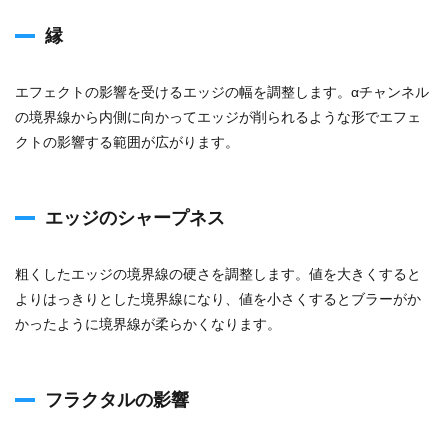
縮
縁
8
オフ
セッ
エフェクトの影響を受けるエッジの幅を調整します。αチャンネル
ト
の境界線から内側に向かってエッジが削られるような形でエフェ
（乱
流）
クトの影響する範囲が広がります。
9
複雑
度
エッジのシャープネス
10
展開
粗くしたエッジの境界線の硬さを調整します。値を大きくすると
11
よりはっきりとした境界線になり、値を小さくするとブラーがか
展開
かったように境界線が柔らかくなります。
のオ
プシ
ョン
12
フラクタルの影響
サイ
クル