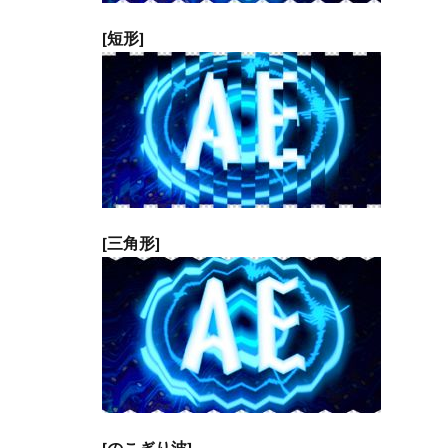
速
[短形]
度
6
固
定
7
フ
ェ
ー
ズ
[三角形]
8
アン
チエ
イリ
アス
（最
高画
質）
[のこぎり波]