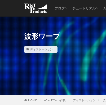
ブログ
チュートリアル
A
ノレッジ
アプリケーション
After Effects
Photoshop
Lightroom
波形ワープ
ディストーション
HOME
After Effects辞典
ディストーション
波