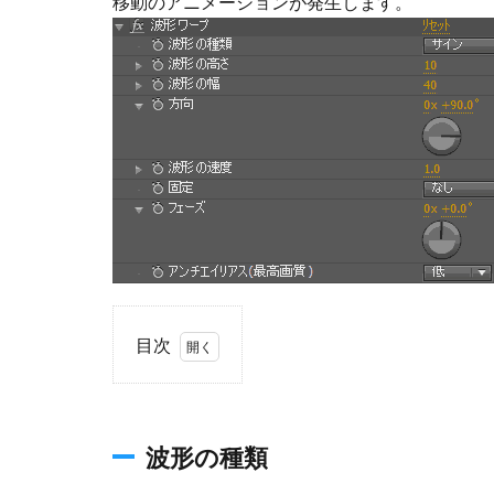
移動のアニメーションが発生します。
目次
1
波
形
の
波形の種類
種