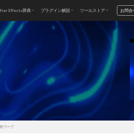
お問合
fter Effects辞典
プラグイン解説
ツールストア
遠近
ノイズ＆グレイン
時間
3Dチャンネル
エクスプレッション制御
オーディオ
カラー補正
キーイング
シミュレーション
スタイライズ
チャンネル
テキスト
ディストーション
トランジション
ブラー＆シャープ
描画
VideoCopilot
Red Giant
スタンドアローン
プラグイン
形ワープ