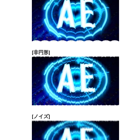
[非円形]
[ノイズ]