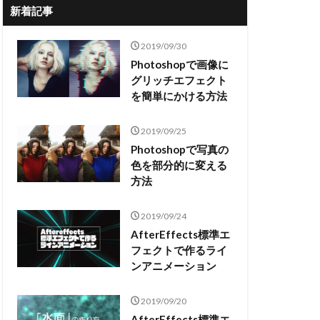
新着記事
2019/09/30
Photoshopで画像に
グリッチエフェクト
を簡単にかける方法
2019/09/25
Photoshopで写真の
色を部分的に変える
方法
2019/09/24
AfterEffects標準エ
フェクトで作るライ
ンアニメーション
2019/09/20
AfterEffects標準エ