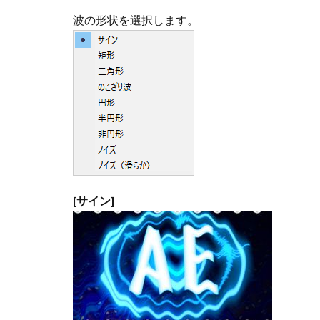
類
波の形状を選択します。
2
波
形
の
高
さ
3
波
形
の
幅
[サイン]
4
方
向
5
波
形
の